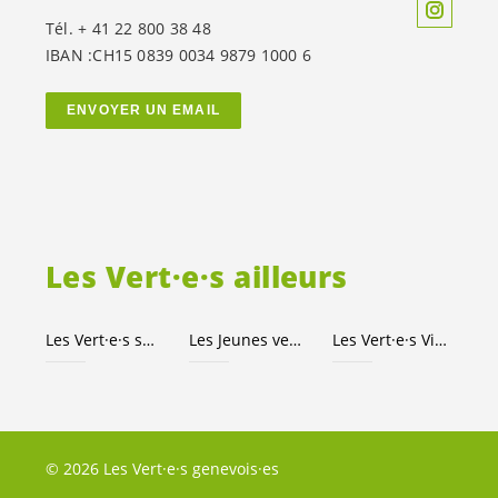
Tél. + 41 22 800 38 48
IBAN :CH15 0839 0034 9879 1000 6
ENVOYER UN EMAIL
Les
Vert·e·s
ailleurs
Les
Vert·e·s
suisses
Les Jeunes
vert-e-s
Les
Vert·e·s
Ville de Genève
© 2026 Les Vert·e·s genevois·es