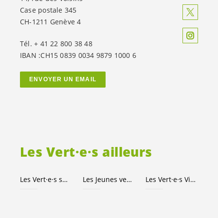
Case postale 345
CH-1211 Genève 4
Tél. + 41 22 800 38 48
IBAN :CH15 0839 0034 9879 1000 6
ENVOYER UN EMAIL
Les
Vert·e·s
ailleurs
Les
Vert·e·s
suisses
Les Jeunes
vert-e-s
Les
Vert·e·s
Ville de Genève