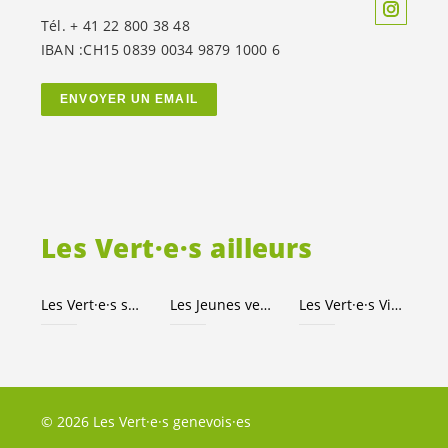
Tél. + 41 22 800 38 48
IBAN :CH15 0839 0034 9879 1000 6
ENVOYER UN EMAIL
Les
Vert·e·s
ailleurs
Les
Vert·e·s
suisses
Les Jeunes
vert-e-s
Les
Vert·e·s
Ville de Genève
© 2026 Les Vert·e·s genevois·es