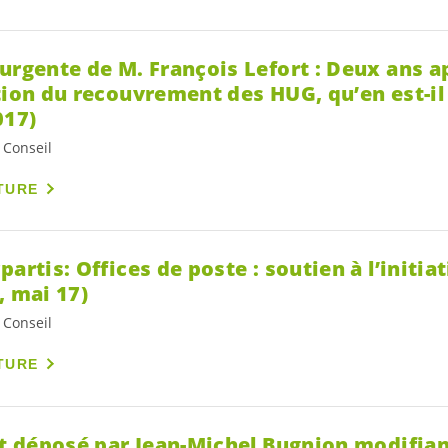
urgente de M. François Lefort : Deux ans a
tion du recouvrement des HUG, qu’en est-il 
017)
 Conseil
TURE
partis: Offices de poste : soutien à l’initia
, mai 17)
 Conseil
TURE
rt déposé par Jean-Michel Bugnion modifiant