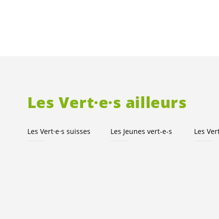
Les
Vert·e·s
ailleurs
Les
Vert·e·s
suisses
Les Jeunes
vert-e-s
Les
Ver