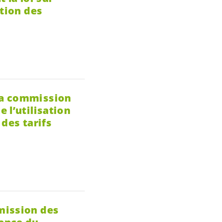
ction des
la commission
 l’utilisation
 des tarifs
mission des