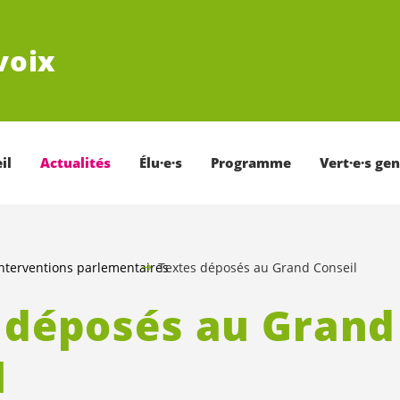
voix
il
Actualités
Élu·e·s
Programme
Vert·e·s ge
nterventions parlementaires
Textes déposés au Grand Conseil
 déposés au Grand
l