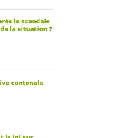
près le scandale
de la situation ?
tive cantonale
 la loi sur