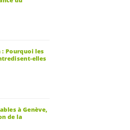
nance du
: Pourquoi les
tredisent-elles
lables à Genève,
on de la