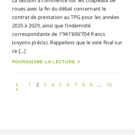
La session a commencé sur les chapeaux de
roues avec la fin du débat concernant le
contrat de prestation au TPG pour les années
2025 à 2029, ainsi que l’indemnité
correspondante de 1’941’606’704 francs
(soyons précis). Rappelons que le vote final sur
ce […]
POURSUIVRE LA LECTURE
1
2
3
4
5
6
7
8
9
…
16