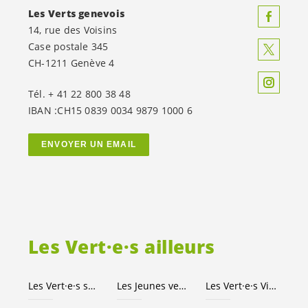
Les Verts genevois
14, rue des Voisins
Case postale 345
CH-1211 Genève 4
Tél. + 41 22 800 38 48
IBAN :CH15 0839 0034 9879 1000 6
ENVOYER UN EMAIL
Les
Vert·e·s
ailleurs
Les
Vert·e·s
suisses
Les Jeunes
vert-e-s
Les
Vert·e·s
Ville de Genève