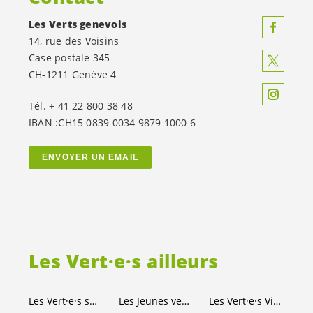
Les Verts genevois
14, rue des Voisins
Case postale 345
CH-1211 Genève 4
Tél. + 41 22 800 38 48
IBAN :CH15 0839 0034 9879 1000 6
ENVOYER UN EMAIL
Les
Vert·e·s
ailleurs
Les
Vert·e·s
suisses
Les Jeunes
vert-e-s
Les
Vert·e·s
Ville de Genève