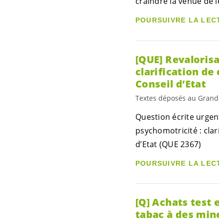
craindre la venue de l
POURSUIVRE LA LEC
[QUE] Revalorisa
clarification de
Conseil d’Etat
Textes déposés au Grand
Question écrite urgen
psychomotricité : clar
d’Etat (QUE 2367)
POURSUIVRE LA LEC
[Q] Achats test 
tabac à des min