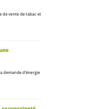
e de vente de tabac et
 une
 la demande d’énergie
e souveraineté