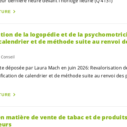
eur dernière heure devant l’horloge fleurie (Q 4131)
TURE
tion de la logopédie et de la psychomotrici
 calendrier et de méthode suite au renvoi d
 Conseil
te déposée par Laura Mach en juin 2026: Revalorisation de
ification de calendrier et de méthode suite au renvoi des 
TURE
en matière de vente de tabac et de produit
eurs