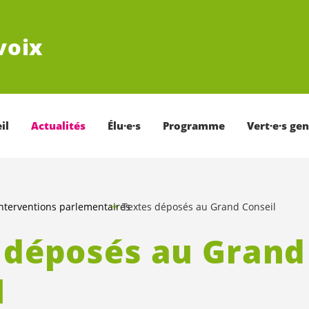
voix
il
Actualités
Élu·e·s
Programme
Vert·e·s ge
nterventions parlementaires
Textes déposés au Grand Conseil
 déposés au Grand
l