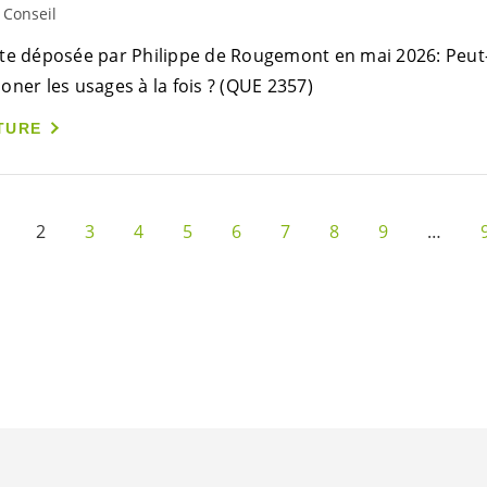
 Conseil
te déposée par Philippe de Rougemont en mai 2026: Peut-
oner les usages à la fois ? (QUE 2357)
TURE
2
3
4
5
6
7
8
9
…