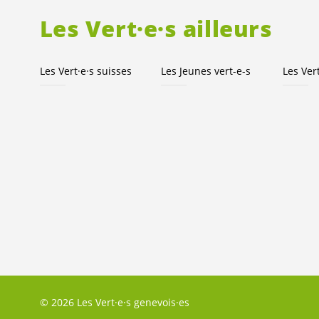
Les
Vert·e·s
ailleurs
Les
Vert·e·s
suisses
Les Jeunes
vert-e-s
Les
Ver
© 2026 Les Vert·e·s genevois·es