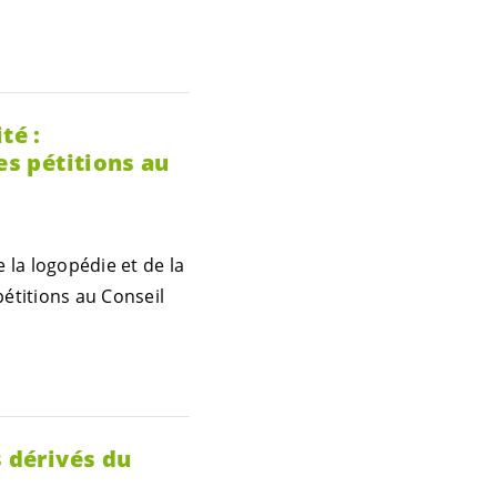
té :
es pétitions au
 la logopédie et de la
pétitions au Conseil
s dérivés du