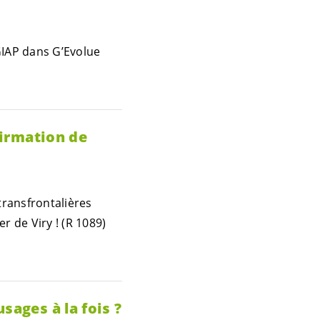
GIAP dans G’Evolue
firmation de
transfrontalières
r de Viry ! (R 1089)
sages à la fois ?